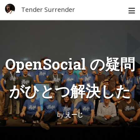
Tender Surrender
OpenSocial の疑問
がひとつ解決した
by
えーじ