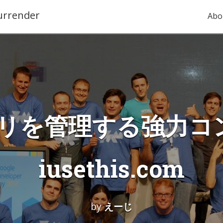
urrender
Abo
アプリを管理する強力コンボ 
iusethis.com
by
えーじ