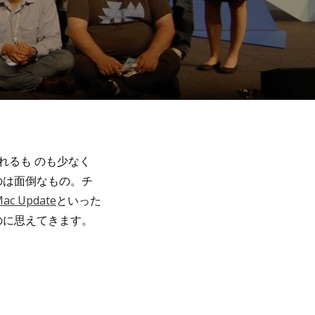
くれるも のも少なく
のは面倒なもの。チ
Mac Update
といった
のに思えてきます。