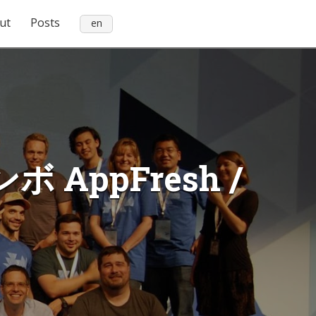
ut
Posts
en
AppFresh /