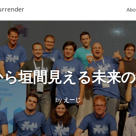
urrender
Abo
ect から垣間見える
by
えーじ