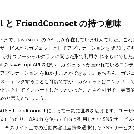
al と FriendConnect の持つ意味
 v0.7 まで、JavaScript の API しか存在していませんでした。これは 
サービスからガジェットとしてアプリケーションを 追加して
 コンテナが持つソーシャルグラフに閉じた形で利用さ れるものでし
ial の JavaScript API を使い、ガ ジェットが置かれてい
アプリケーション を動かすことができます。もちろん、ガジ
スティ ングすることも可能ですが、ガジェットはコンテナ上
ービスとしてインポートしたりといったことも不可能で、実質
ものと言えたでしょう。
l v0.8 + FriendConnect によって一気に世界を広げます。ユーザーは
に当たり、OAuth を使って自分が利用したい SNS サービ
、そのサイト上での活動内容は連携を選 択した SNS サービ