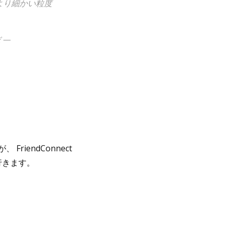
より細かい粒度
 —
riendConnect
行きます。