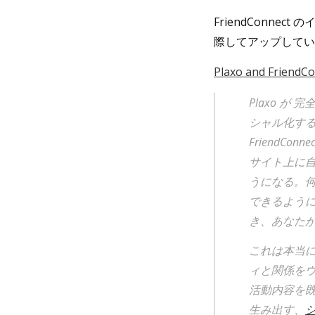
FriendConnect
際してアップしてい
Plaxo and FriendCo
Plaxo が 
シャル化する
FriendC
サイト上に
うになる。何
できるように
き、あなた
これは本当に
ィと関係を
活動内容を
生み出す、