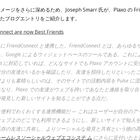
 のイメージをさらに深めるため、Joseph Smarr 氏が、Plaxo の Fri
たブログエントリをご紹介します。
nnect are now Best Friends
完全に FriendConnect と連携した。FriendConnect とは、あら
、Google によるウィジェットベースのツールである。これに
onnect に対応していれば、どんなサイトでも Plaxo アカウント
自分の友達がいるかを確認したり、友達を招待したりといったこ
よりも素晴らしいのは、そのサイトでの活動内容を Pulse に流
なり、Plaxo での友達がウェブを跨いであなたと連絡を取り合
が発見した新しいサイトを知ることができる点だ。
便利でわくわくする連携機能だ — これはユーザーが自分のア
ウェブ上のどこでも利用できるようにし、新しいサイトで知人を
既存の友達に共有し、よりソーシャルな発見と共有という徳の高
シームレスソーシャルウェブエコシステ ム
にさらに近付いたと