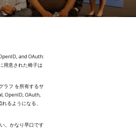
nID, and OAuth:
屋に用意された椅子は
ルグラフ を所有するサ
nID, OAuth,
図れるようになる、
さい。かなり早口です