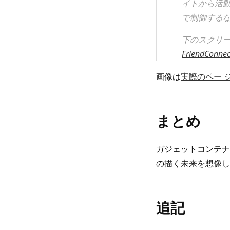
イトから活
で制御するな
下のスクリーンシ
FriendCo
画像は
実際のペー 
まとめ
ガジェットコンテナとし
の描く未来を想像し
追記