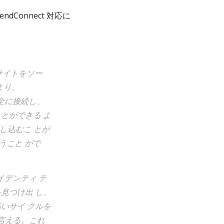
endConnect 対応に
ゆるサイトをソー
より、
に安全に接続し、
とができる よ
し込むこ とが
うこと がで
イデンティ テ
見つけ出 し、
いサイ クルを
言える。これ