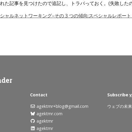
れた記事を見つけたので追記し、トラバっておく。(失敗したので
ャルネットワーキング–その 3 つの傾向:スペシャルレポート – CN
nder
Contact
Subscribe
v
agektmr+blog@gmail.com
ウェブの未
agektmr.com
agektmr
agektmr