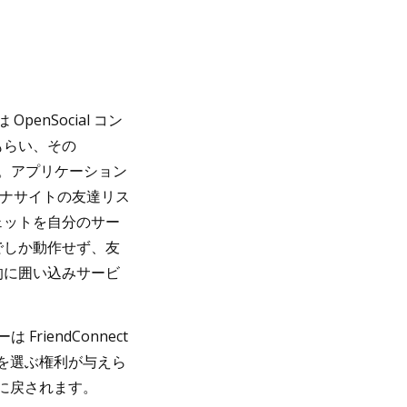
OpenSocial コン
もらい、その
た。アプリケーション
るコンテナサイトの友達リス
ェットを自分のサー
でしか動作せず、友
的に囲い込みサービ
 FriendConnect
スを選ぶ権利が与えら
スに戻されます。