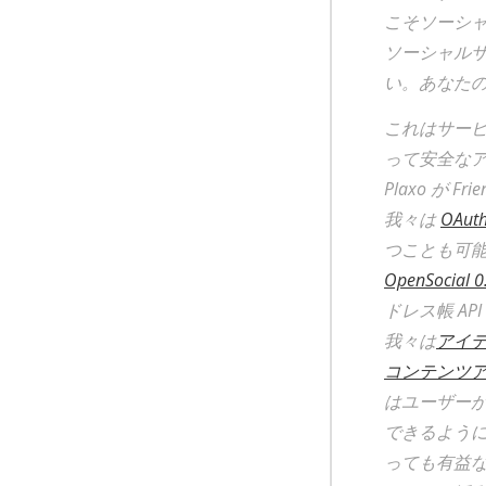
こそソーシャ
ソーシャル
い。あなたの
これはサー
って安全な
Plaxo が 
我々は
OAut
つことも可能だ
OpenSocial 0.
ドレス帳 A
我々は
アイ
コンテンツア
はユーザー
できるように
っても有益なこ