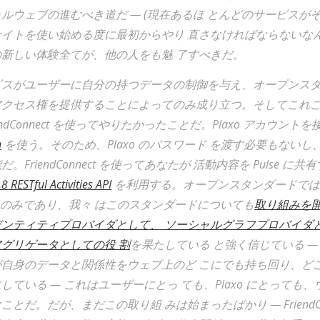
ルウェブの進むべき道だ — (現在あるほ とんどのサービスが
サイトを使い始める度に最初からやり 直さなければならないな
新しい体験全てが、他の人をも魅 了すべきだ。
ビスがユーザーに自分の持つデータの制御を与え、オープンスタ
アクセス権を提供することによってのみ成り立つ。そしてこれこ
FriendConnect を使ってやりたかったことだ。Plaxo アカウント
h
を使う。そのため、Plaxo のパスワード を渡す必要もない
。FriendConnect を使ってあなたが 活動内容を Pulse に
8 RESTful Activities API
を利用する。オープンスタンダードでは
PI のみであり、我々 はこのスタンダードについても
取り組みを開
デンティティプロバイダとして、 ソーシャルグラフプロバイダ
グリゲータとしての役 割
を果たしている と強く信じている —
が自身のデータと関係性をウェブ上のど こにでも持ち回り、ど
している — これはユーザーにとっ ても、Plaxo にとっても
とだ。だが、まだこの取り組 みは始まったばかり — FriendCon