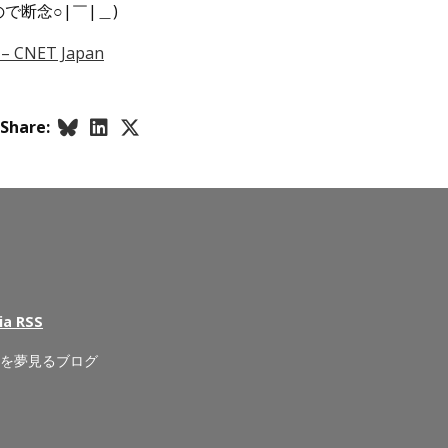
断念○|￣|＿)
ET Japan
Share:
ia RSS
来を夢見るブログ