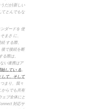
そうだが)新しい
んてとんでもな
ンダードを 使
そまさ に、
を接続 する際、
し、後で接続を断
共有する際は、
ない連携はア
始してい る
。
として、そして
 つまり、我々
こからでも共有
、ウェブ全体にと
nect 対応サ