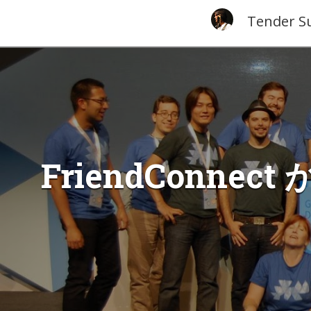
Tender S
FriendConn