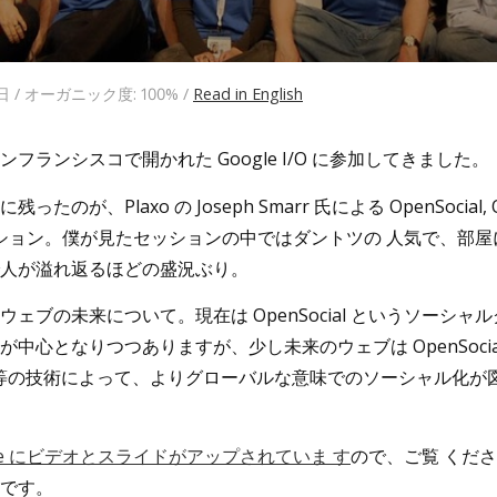
0日 / オーガニック度: 100% /
Read in English
フランシスコで開かれた Google I/O に参加してきました。
が、Plaxo の Joseph Smarr 氏による OpenSocial, Ope
うセッション。僕が見たセッションの中ではダントツの 人気で、部
人が溢れ返るほどの盛況ぶり。
ェブの未来について。現在は OpenSocial というソーシャ
心となりつつありますが、少し未来のウェブは OpenSocial, Ope
等の技術によって、よりグローバルな意味でのソーシャル化が
Code にビデオとスライドがアップされていま す
ので、ご覧 くだ
です。