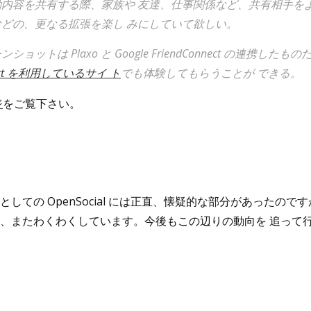
動内容を共有する際、家族や 友達、仕事関係など、共有相手を
どの、更なる拡張を楽し みにしていて欲しい。
ョットは Plaxo と Google FriendConnect の連携したものだ
nnect を利用しているサイ ト
でも体験してもらうことが できる。
ジ
をご覧下さい。
ての OpenSocial には正直、懐疑的な部分があったのですが、 F
、またわくわくしています。今後もこの辺りの動向を 追って