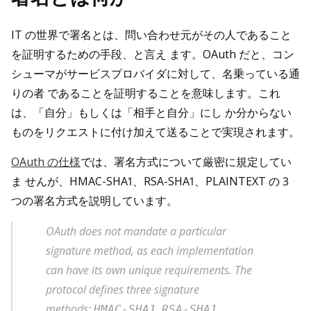
IT の世界で署名とは、問い合わせ元がその人であること
を証明するための手段、と言え ます。OAuth だと、コン
シューマがサービスプロバイダに対して、名乗っている通
りの者 であることを証明することを意味します。これ
は、「自分」もしくは「相手と自分」にし か分からない
ものをリクエストに付け加えて送ることで実現されます。
OAuth の仕様
では、署名方式について厳密に規定してい
ま せんが、HMAC-SHA1、RSA-SHA1、PLAINTEXT の 3
つの署名方式を説明しています。
OAuth does not mandate a particular
signature method, as each implementation
can have its own unique requirements. The
protocol defines three signature
methods:
,
,
HMAC-SHA1
RSA-SHA1