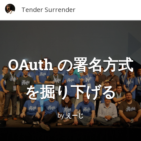
Tender Surrender
OAuth の署名方式
を掘り下げる
by
えーじ