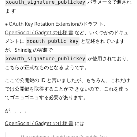
パラメータで渡され
xoauth_signature_publickey
ま す
※
OAuth Key Rotation Extension
のドラフ ト、
OpenSocial / Gadget の仕様 書
など、いくつかのドキュ
メントに
と記述されています
xoauth_public_key
が、Shindig の実装で
が使用されており、
xoauth_signature_publickey
こちらが正式なものとなる ようです。
ここで公開鍵の ID と言いましたが、もちろん、これだけ
では公開鍵を取得することがで きないので、これを使っ
てゴニョゴニョする必要があります。
が、、、。
OpenSocial / Gadget の仕様 書
には
The container should make its public key