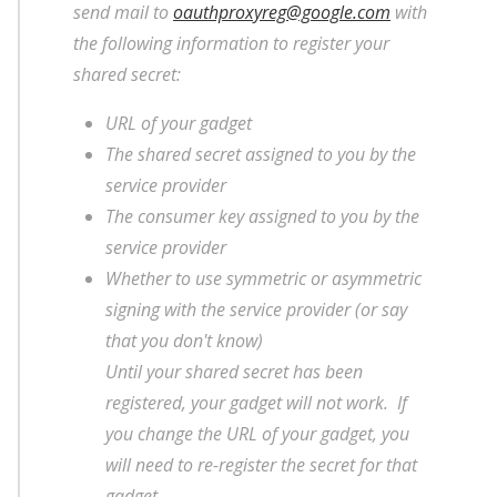
send mail to
oauthproxyreg@google.com
with
the following information to register your
shared secret:
URL of your gadget
The shared secret assigned to you by the
service provider
The consumer key assigned to you by the
service provider
Whether to use symmetric or asymmetric
signing with the service provider (or say
that you don't know)
Until your shared secret has been
registered, your gadget will not work. If
you change the URL of your gadget, you
will need to re-register the secret for that
gadget.