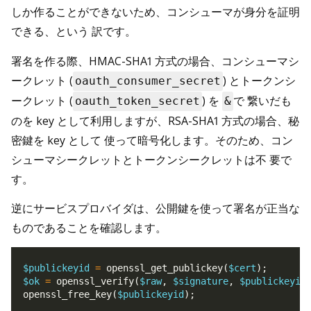
しか作ることができないため、コンシューマが身分を証明
できる、という 訳です。
署名を作る際、HMAC-SHA1 方式の場合、コンシューマシ
ークレット (
) とトークンシ
oauth_consumer_secret
ークレット (
) を
で 繋いだも
oauth_token_secret
&
のを key として利用しますが、RSA-SHA1 方式の場合、秘
密鍵を key として 使って暗号化します。そのため、コン
シューマシークレットとトークンシークレットは不 要で
す。
逆にサービスプロバイダは、公開鍵を使って署名が正当な
ものであることを確認します。
$publickeyid
=
openssl_get_publickey
(
$cert
)
;
$ok
=
openssl_verify
(
$raw
,
$signature
,
$publickeyid
openssl_free_key
(
$publickeyid
)
;