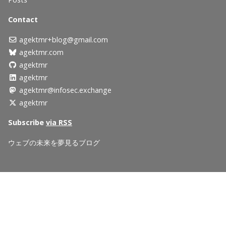
Contact
agektmr+blog@gmail.com
agektmr.com
agektmr
agektmr
agektmr@infosec.exchange
agektmr
Subscribe
via RSS
ウェブの未来を夢見るブログ