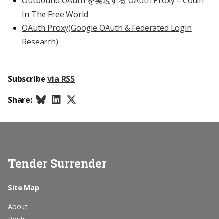
Outbound OAuth を実現する OAuth Proxy – Codin’
In The Free World
OAuth Proxy(Google OAuth & Federated Login
Research)
Subscribe
via RSS
Share:
Tender Surrender
Site Map
About
Posts