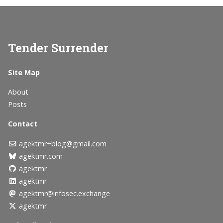
Tender Surrender
Site Map
About
Posts
Contact
agektmr+blog@gmail.com
agektmr.com
agektmr
agektmr
agektmr@infosec.exchange
agektmr