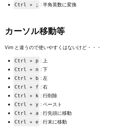
: 半角英数に変換
Ctrl + ;
カーソル移動等
Vim と違うので使いやすくはないけど・・・
: 上
Ctrl + p
: 下
Ctrl + n
: 左
Ctrl + b
: 右
Ctrl + f
: 行削除
Ctrl + k
: ペースト
Ctrl + y
: 行先頭に移動
Ctrl + a
: 行末に移動
Ctrl + e