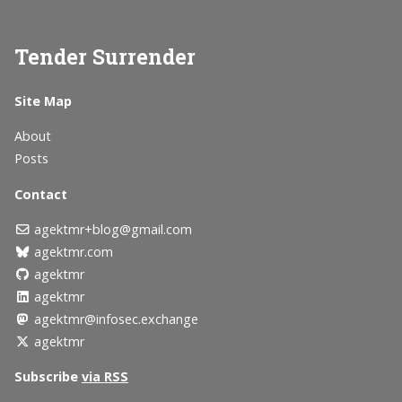
Tender Surrender
Site Map
About
Posts
Contact
agektmr+blog@gmail.com
agektmr.com
agektmr
agektmr
agektmr@infosec.exchange
agektmr
Subscribe
via RSS