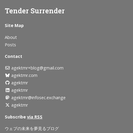
Tender Surrender
Site Map
About
Posts
Contact
agektmr+blog@gmail.com
agektmr.com
agektmr
agektmr
agektmr@infosec.exchange
agektmr
Subscribe
via RSS
ウェブの未来を夢見るブログ